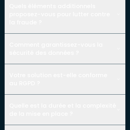
Quels éléments additionnels
proposez-vous pour lutter contre
la fraude ?
Comment garantissez-vous la
sécurité des données ?
Votre solution est-elle conforme
au RGPD ?
Quelle est la durée et la complexité
de la mise en place ?