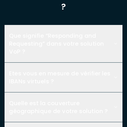
?
Que signifie “Responding and
Requesting” dans votre solution
VoP ?
Etes vous en mesure de vérifier les
IBANs virtuels ?
Quelle est la couverture
géographique de votre solution ?